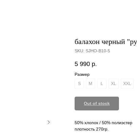
балахон черный "ру
SKU:
SJHO-B10-5
5 990
р.
Размер
S
М
L
XL
XXL
Out of stock
50% хлопок / 50% полиэстер
плотность 270гр.